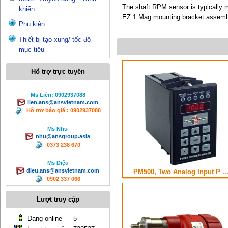
The shaft RPM sensor is typically m
khiển
EZ 1 Mag mounting bracket assembly
Phụ kiện
Thiết bị tạo xung/ tốc độ
mục tiêu
Hổ trợ trực tuyến
Ms Liên: 0902937088
lien.ans@ansvietnam.com
Hỗ trợ báo giá : 0902937088
Ms Như
nhu@ansgroup.asia
0373 238 670
Ms Diệu
dieu.ans@ansvietnam.com
PM500, Two Analog Input P ..
0902 337 066
Lượt truy cập
Đang online
5