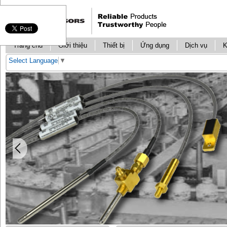
Trang chủ
Giới thiệu
Thiết bị
Ứng dụng
Dịch vụ
K
Select Language
▼