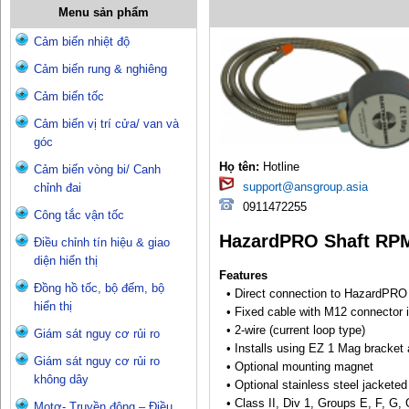
Menu sản phẩm
Cảm biến nhiệt độ
Cảm biến rung & nghiêng
Cảm biến tốc
Cảm biến vị trí cửa/ van và
góc
Họ tên:
Hotline
Cảm biến vòng bi/ Canh
support@ansgroup.asia
chỉnh đai
0911472255
Công tắc vận tốc
HazardPRO Shaft RP
Điều chỉnh tín hiệu & giao
diện hiển thị
Features
Đồng hồ tốc, bộ đếm, bộ
• Direct connection to HazardPRO
hiển thị
• Fixed cable with M12 connector 
• 2-wire (current loop type)
Giám sát nguy cơ rủi ro
• Installs using EZ 1 Mag bracket
Giám sát nguy cơ rủi ro
• Optional mounting magnet
không dây
• Optional stainless steel jacketed
• Class II, Div 1, Groups E, F, G, C
Motơ- Truyền động – Điều