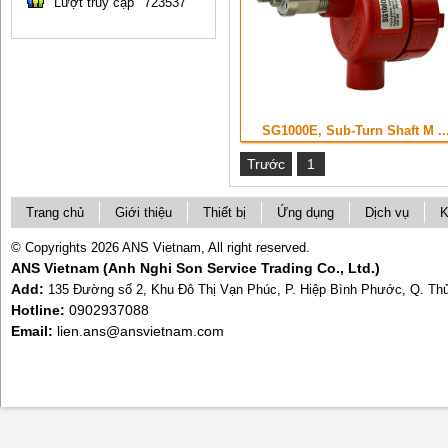
Lượt truy cập
723537
SG1000E, Sub-Turn Shaft M ..
Trước
1
Trang chủ
Giới thiệu
Thiết bị
Ứng dụng
Dịch vụ
K
© Copyrights 2026 ANS Vietnam, All right reserved.
ANS Vietnam (Anh Nghi Son Service Trading Co., Ltd.)
Add:
135 Đường số 2, Khu Đô Thị Vạn Phúc, P. Hiệp Bình Phước, Q. T
Hotline:
0902937088
Email:
lien.ans@ansvietnam.com