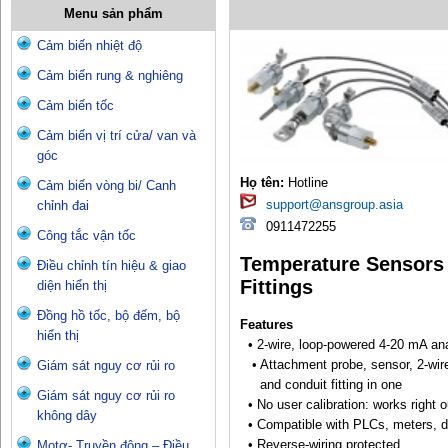
Menu sản phẩm
Cảm biến nhiệt độ
Cảm biến rung & nghiêng
Cảm biến tốc
Cảm biến vị trí cửa/ van và
góc
Họ tên:
Hotline
Cảm biến vòng bi/ Canh
support@ansgroup.asia
chỉnh đai
0911472255
Công tắc vận tốc
Temperature Sensors 
Điều chỉnh tín hiệu & giao
Fittings
diện hiển thị
Đồng hồ tốc, bộ đếm, bộ
Features
hiển thị
• 2-wire, loop-powered 4-20 mA ana
• Attachment probe, sensor, 2-wire
Giám sát nguy cơ rủi ro
and conduit fitting in one
Giám sát nguy cơ rủi ro
• No user calibration: works right o
không dây
• Compatible with PLCs, meters, da
• Reverse-wiring protected
Motơ- Truyền động – Điều