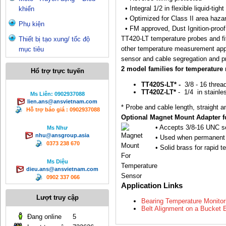
• Integral 1/2 in flexible liquid-tight
khiển
• Optimized for Class II area hazar
Phụ kiện
• FM approved, Dust Ignition-proof.
TT420-LT temperature probes and fit
Thiết bị tạo xung/ tốc độ
other temperature measurement applic
mục tiêu
sensor and cable segregation and pr
2 model families for temperature
Hổ trợ trực tuyến
TT420S-LT* -
3/8 - 16 threa
TT420Z-LT*
- 1/4 in stainle
Ms Liên: 0902937088
lien.ans@ansvietnam.com
* Probe and cable length, straight a
Hỗ trợ báo giá : 0902937088
Optional Magnet Mount Adapter f
• Accepts 3/8-16 UNC s
Ms Như
nhu@ansgroup.asia
• Used when permanent mo
0373 238 670
• Solid brass for rapid t
Ms Diệu
dieu.ans@ansvietnam.com
0902 337 066
Application Links
Lượt truy cập
Bearing Temperature Monitor
Belt Alignment on a Bucket 
Đang online
5