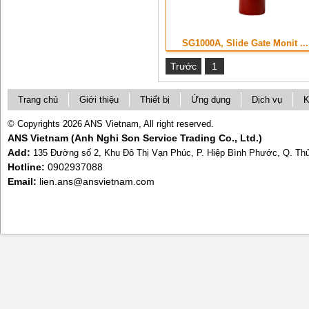
SG1000A, Slide Gate Monit ...
Trước
1
Trang chủ
Giới thiệu
Thiết bị
Ứng dụng
Dịch vụ
K
© Copyrights 2026 ANS Vietnam, All right reserved.
ANS Vietnam (Anh Nghi Son Service Trading Co., Ltd.)
Add:
135 Đường số 2, Khu Đô Thị Vạn Phúc, P. Hiệp Bình Phước, Q. T
Hotline:
0902937088
Email:
lien.ans@ansvietnam.com