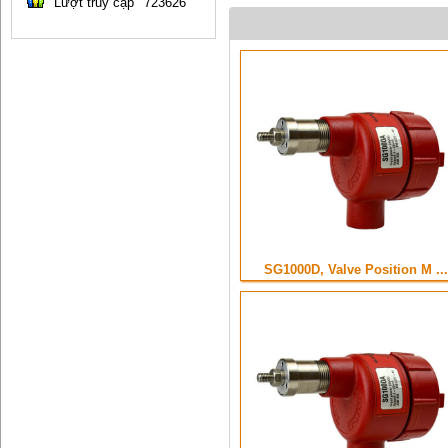
Lượt truy cập
723626
SG1000D, Valve Position M ...